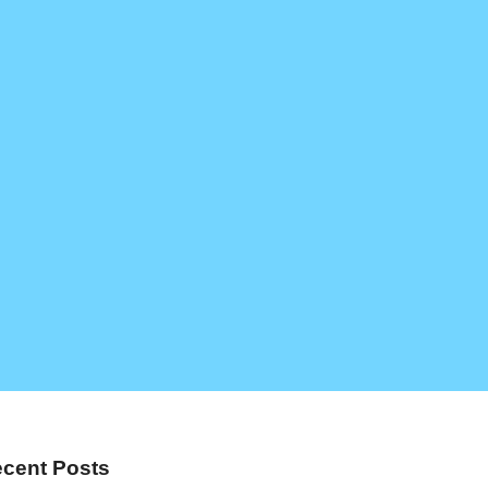
cent Posts