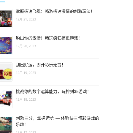
掌握极速飞艇：畅游极速激情的刺激玩法！
12月 21, 2023
钓出你的激情！畅玩疯狂捕鱼游戏！
12月 20, 2023
刮出好运，即开彩乐无穷！
12月 19, 2023
挑战你的数字运算能力，玩排列35游戏！
12月 18, 2023
刺激三分，掌握运势 — 体验快三博彩游戏的
乐趣！
12月 17, 2023