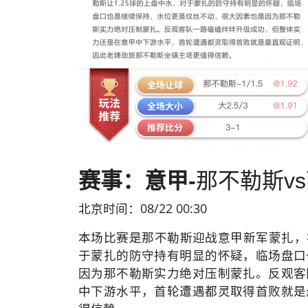
赛事：意甲-
那不勒斯v
北京时间：08/22 00:30
本场比赛是那不勒斯迎战意甲新军蒙扎，初
于蒙扎的防守持有明显的怀疑，临场盘口
因为那不勒斯实力绝对压制蒙扎。反观客
中下游水平，首轮遭遇都灵取得首败就是