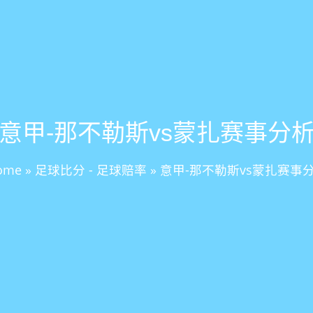
意甲-那不勒斯vs蒙扎赛事分
ome
»
足球比分 - 足球赔率
»
意甲-那不勒斯vs蒙扎赛事